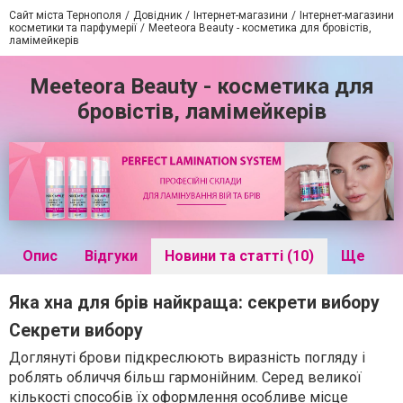
Сайт міста Тернополя
Довідник
Інтернет-магазини
Інтернет-магазини
косметики та парфумерії
Meeteora Beauty - косметика для бровістів,
ламімейкерів
Meeteora Beauty - косметика для
бровістів, ламімейкерів
Опис
Відгуки
Новини та статті (10)
Ще
Яка хна для брів найкраща: секрети вибору
Секрети вибору
Доглянуті брови підкреслюють виразність погляду і
роблять обличчя більш гармонійним. Серед великої
кількості способів їх оформлення особливе місце