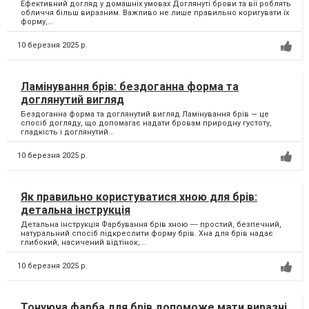
Ефективний догляд у домашніх умовах Доглянуті брови та вії роблять
обличчя більш виразним. Важливо не лише правильно коригувати їх
форму,...
10 березня 2025 р.
Ламінування брів: бездоганна форма та
доглянутий вигляд
Бездоганна форма та доглянутий вигляд Ламінування брів — це
спосіб догляду, що допомагає надати бровам природну густоту,
гладкість і доглянутий...
10 березня 2025 р.
Як правильно користуватися хною для брів:
детальна інструкція
Детальна інструкція Фарбування брів хною ― простий, безпечний,
натуральний спосіб підкреслити форму брів. Хна для брів надає
глибокий, насичений відтінок,...
10 березня 2025 р.
Тонуюча фарба для брів допоможе мати виразні