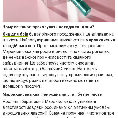
Чому важливо враховувати походження хни?
Хна для брів
буває різного походження, і це впливає на
її якість. Найпопулярнішими вважаються
марокканська
та
індійська хна.
Проте між ними є суттєва різниця.
Марокканська хна росте в екологічно чистих регіонах,
де немає важкої промисловості та хімічного
забруднення. Це забезпечує чистоту сировини,
рівномірний колір і безпечний склад. Натомість
індійську хну часто вирощують у промислових районах,
що підвищує ризик наявності важких металів та
домішок у продукті.
Марокканська хна: природна якість і безпечність
Рослинні барвники з Марокко мають унікальні
властивості завдяки особливим кліматичним умовам
вирощування лавсонії. Сонячне проміння і чисте повітря