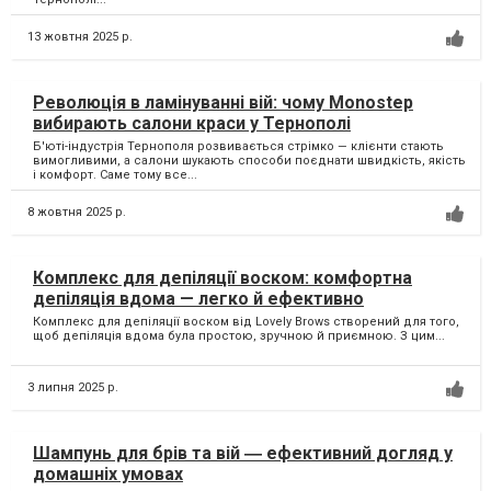
13 жовтня 2025 р.
Революція в ламінуванні вій: чому Monostep
вибирають салони краси у Тернополі
Б'юті-індустрія Тернополя розвивається стрімко — клієнти стають
вимогливими, а салони шукають способи поєднати швидкість, якість
і комфорт. Саме тому все...
8 жовтня 2025 р.
Комплекс для депіляції воском: комфортна
депіляція вдома — легко й ефективно
Комплекс для депіляції воском від Lovely Brows створений для того,
щоб депіляція вдома була простою, зручною й приємною. З цим...
3 липня 2025 р.
Шампунь для брів та вій ― ефективний догляд у
домашніх умовах