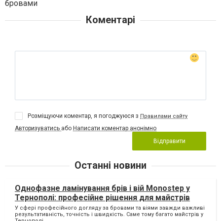
бровами
Коментарі
Розміщуючи коментар, я погоджуюся з
Правилами сайту
Авторизуватись
або
Написати коментар анонімно
Відправити
Останні новини
Однофазне ламінування брів і вій Monostep у
Тернополі: професійне рішення для майстрів
У сфері професійного догляду за бровами та віями завжди важливі
результативність, точність і швидкість. Саме тому багато майстрів у
Тернополі...