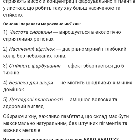
сприяють високій концентрації фарбувальних пігментів
у листках, що робить таку хну більш насиченою та
стійкою.
Основні переваги марокканської хни:
1)
Чистота сировини
― вирощується в екологічно
сприятливих регіонах.
2)
Насичений відтінок
― дає рівномірний і глибокий
колір без небажаних тонів.
3)
Стійкість фарбування
― ефект зберігається до 6
тижнів.
4)
Безпека для шкіри
― не містить шкідливих хімічних
домішок.
5)
Доглядові властивості
― зміцнює волоски та
здоровий вигляд.
Обираючи хну, важливо пам’ятати, що склад має бути
максимально натуральним, без штучних пігментів та
важких металів.
Чому варто звернути увагу на хну EKKO BEAUTY?