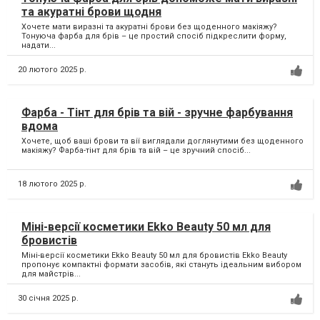
та акуратні брови щодня
Хочете мати виразні та акуратні брови без щоденного макіяжу?
Тонуюча фарба для брів – це простий спосіб підкреслити форму,
надати...
20 лютого 2025 р.
Фарба - Тінт для брів та вій - зручне фарбування
вдома
Хочете, щоб ваші брови та вії виглядали доглянутими без щоденного
макіяжу? Фарба-тінт для брів та вій – це зручний спосіб...
18 лютого 2025 р.
Міні-версії косметики Ekko Beauty 50 мл для
бровистів
Міні-версії косметики Ekko Beauty 50 мл для бровистів Ekko Beauty
пропонує компактні формати засобів, які стануть ідеальним вибором
для майстрів...
30 січня 2025 р.